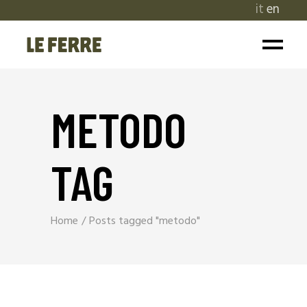
it
en
METODO
TAG
Home
Posts tagged "metodo"