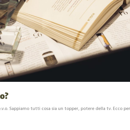
o?
’e.v.o. Sappiamo tutti cosa sia un topper, potere della tv. Ecco p