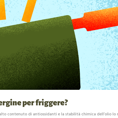
ergine per friggere?
alto contenuto di antiossidanti e la stabilità chimica dell’olio lo r