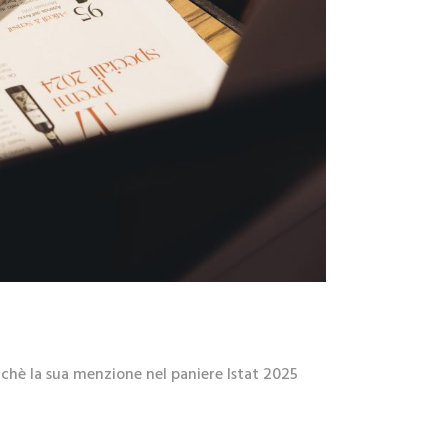
erchè la sua menzione nel paniere Istat 2025