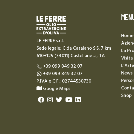
MEN
Home
LE FERRE s.r.l.
Azien
Sede legale: C.da Catalano S.S. 7 km
La Pr
610+125 (74011) Castellaneta, TA
Visita
L’Arte
+39 099 849 32 07
News
+39 099 849 32 07
Person
P.IVA e C.F.: 02744530730
Conta
Google Maps
Shop