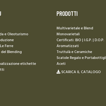
U
PRODOTTI
Multivarietale e Blend
da e Oleoturismo
Monovarietali
oduzione
Certificati: BIO | I.G.P. | D.O.P.
 Le Ferre
Aromatizzati
 del Blending
Truttulà e Ceramiche
Scatole Regalo e Portabottigl
alizzazione etichette
Aceti
tti
SCARICA IL CATALOGO