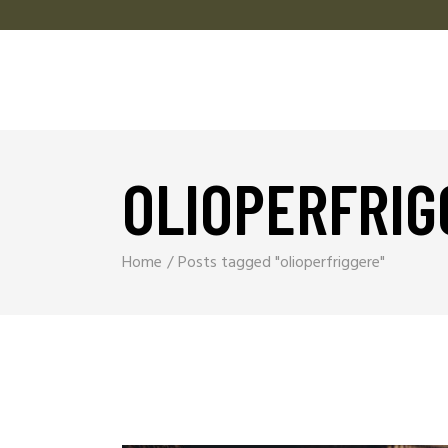
OLIOPERFRIG
Home
Posts tagged "olioperfriggere"