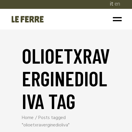
it
en
OLIOETXRAV
ERGINEDIOL
IVA TAG
Home
Posts tagged
"olioetxraverginedioliva"