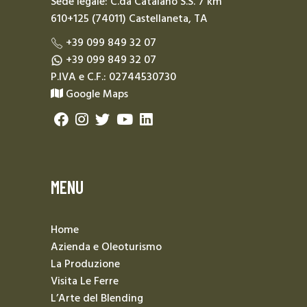
Sede legale: C.da Catalano S.S. 7 km
610+125 (74011) Castellaneta, TA
+39 099 849 32 07
+39 099 849 32 07
P.IVA e C.F.: 02744530730
Google Maps
MENU
Home
Azienda e Oleoturismo
La Produzione
Visita Le Ferre
L’Arte del Blending