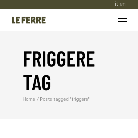
it
en
FRIGGERE
TAG
Home
Posts tagged "friggere"