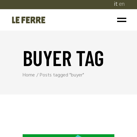
it
en
BUYER TAG
Home
Posts tagged "buyer"