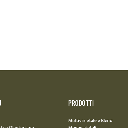
U
PRODOTTI
Multivarietale e Blend
da e Oleoturismo
Monovarietali