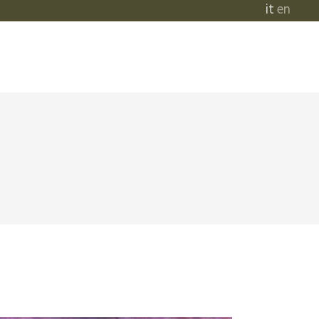
it
en