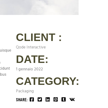
CLIENT :
Qode Interactive
Quisque
DATE:
m
cidunt
1 gennaio 2022
ibus
CATEGORY:
Packaging
SHARE: