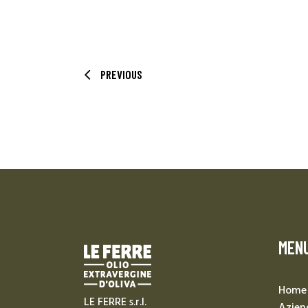
PREVIOUS
MEN
Home
LE FERRE s.r.l.
Azien