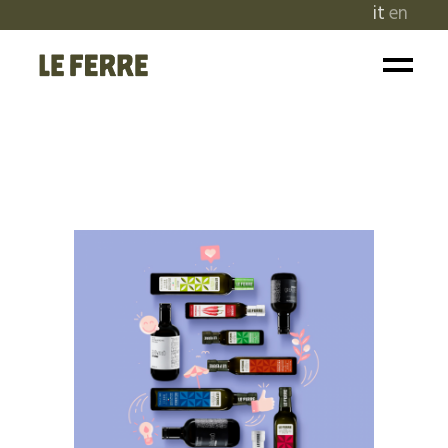
it
en