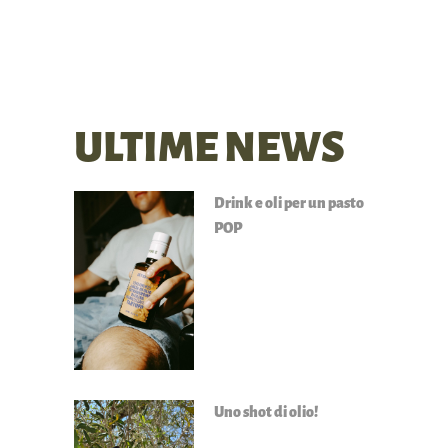
ULTIME NEWS
Drink e oli per un pasto
POP
Uno shot di olio!