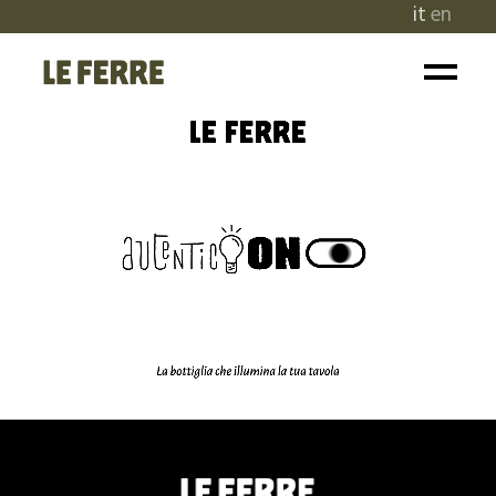
it
en