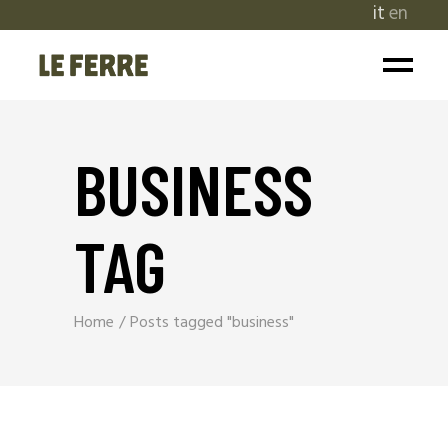
it
en
BUSINESS
TAG
Home
Posts tagged "business"