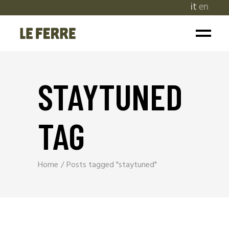
it
en
STAYTUNED
TAG
Home
Posts tagged "staytuned"