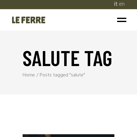
it
en
SALUTE TAG
Home
Posts tagged "salute"