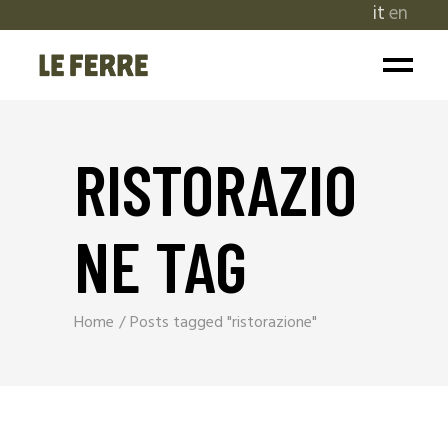
it
en
RISTORAZIO
NE TAG
Home
Posts tagged "ristorazione"