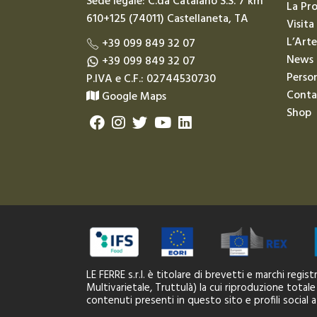
Sede legale: C.da Catalano S.S. 7 km
La Pr
610+125 (74011) Castellaneta, TA
Visita
L’Arte
+39 099 849 32 07
News
+39 099 849 32 07
Person
P.IVA e C.F.: 02744530730
Conta
Google Maps
Shop
LE FERRE s.r.l. è titolare di brevetti e marchi regi
Multivarietale, Truttulà) la cui riproduzione totale
contenuti presenti in questo sito e profili social 