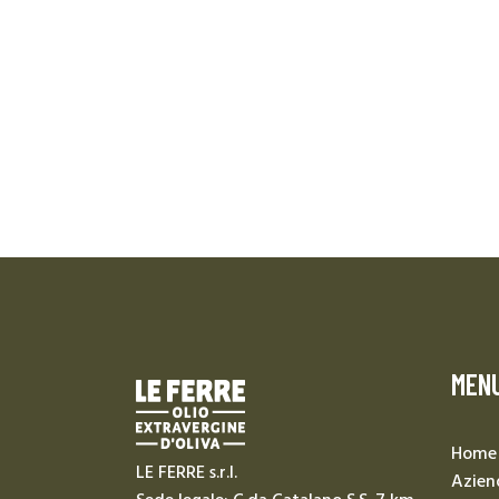
MEN
Home
LE FERRE s.r.l.
Azien