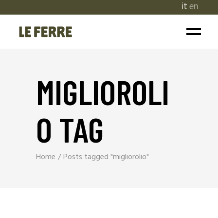
it
en
MIGLIOROLI
O TAG
Home
Posts tagged "migliorolio"