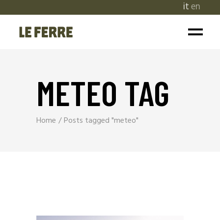
it
en
METEO TAG
Home
Posts tagged "meteo"