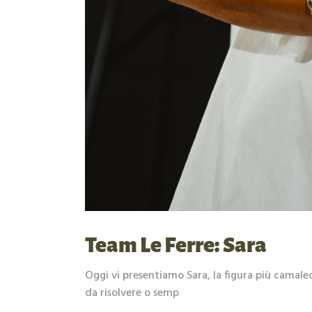
Team Le Ferre: Sara
Oggi vi presentiamo Sara, la figura più camale
da risolvere o semp