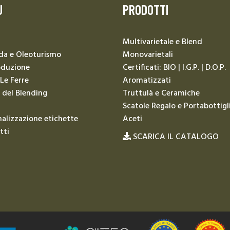
U
PRODOTTI
Multivarietale e Blend
da e Oleoturismo
Monovarietali
oduzione
Certificati: BIO | I.G.P. | D.O.P.
 Le Ferre
Aromatizzati
 del Blending
Truttulà e Ceramiche
Scatole Regalo e Portabottigl
alizzazione etichette
Aceti
tti
SCARICA IL CATALOGO