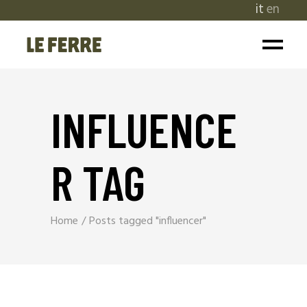
it
en
INFLUENCE
R TAG
Home
Posts tagged "influencer"