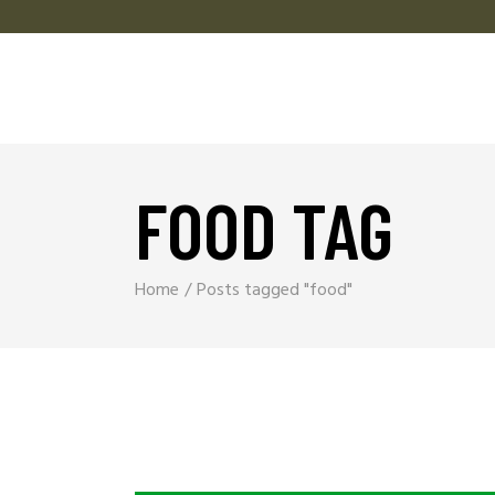
FOOD TAG
Home
Posts tagged "food"