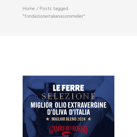
Home
Posts tagged
"fondazioneitalianasommelier"