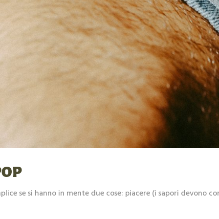
 POP
ice se si hanno in mente due cose: piacere (i sapori devono com