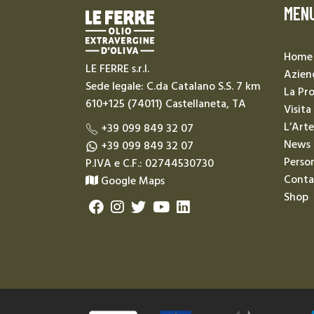
MEN
Home
LE FERRE s.r.l.
Azien
Sede legale: C.da Catalano S.S. 7 km
La Pr
610+125 (74011) Castellaneta, TA
Visita
L’Arte
+39 099 849 32 07
News
+39 099 849 32 07
Person
P.IVA e C.F.: 02744530730
Conta
Google Maps
Shop