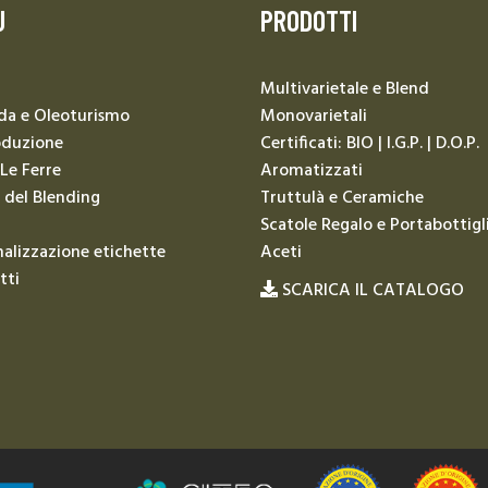
U
PRODOTTI
Multivarietale e Blend
da e Oleoturismo
Monovarietali
oduzione
Certificati: BIO | I.G.P. | D.O.P.
 Le Ferre
Aromatizzati
 del Blending
Truttulà e Ceramiche
Scatole Regalo e Portabottigl
alizzazione etichette
Aceti
tti
SCARICA IL CATALOGO