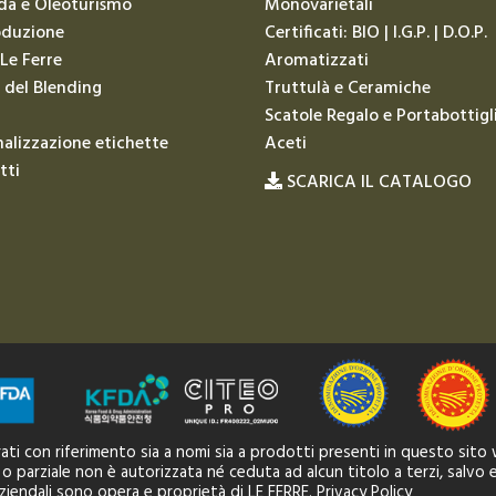
da e Oleoturismo
Monovarietali
oduzione
Certificati: BIO | I.G.P. | D.O.P.
 Le Ferre
Aromatizzati
 del Blending
Truttulà e Ceramiche
Scatole Regalo e Portabottigl
alizzazione etichette
Aceti
tti
SCARICA IL CATALOGO
strati con riferimento sia a nomi sia a prodotti presenti in questo sito
 o parziale non è autorizzata né ceduta ad alcun titolo a terzi, salvo e
aziendali sono opera e proprietà di LE FERRE.
Privacy Policy