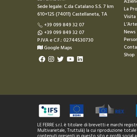
Azien
Sede legale: C.da Catalano S.S. 7 km
La Pr
610+125 (74011) Castellaneta, TA
Visita
L’Arte
+39 099 849 32 07
News
+39 099 849 32 07
Person
P.IVA e C.F.: 02744530730
Conta
Google Maps
Shop
LE FERRE s.r.l. è titolare di brevetti e marchi regi
Multivarietale, Truttulà) la cui riproduzione totale
contenuti presenti in questo sito e profili social 