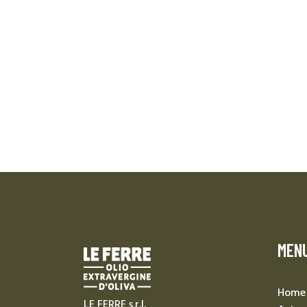
MEN
Home
LE FERRE s.r.l.