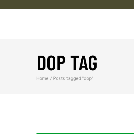
DOP TAG
Home
Posts tagged "dop"