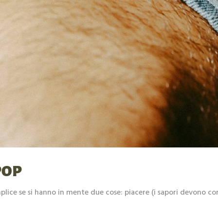
 POP
ice se si hanno in mente due cose: piacere (i sapori devono com