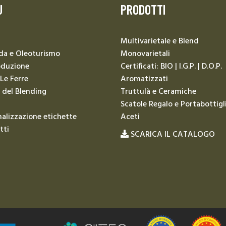
U
PRODOTTI
Multivarietale e Blend
da e Oleoturismo
Monovarietali
oduzione
Certificati: BIO | I.G.P. | D.O.P.
 Le Ferre
Aromatizzati
 del Blending
Truttulà e Ceramiche
Scatole Regalo e Portabottigl
alizzazione etichette
Aceti
tti
SCARICA IL CATALOGO