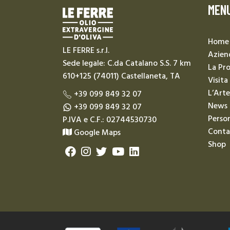
MEN
Home
LE FERRE s.r.l.
Azien
Sede legale: C.da Catalano S.S. 7 km
La Pr
610+125 (74011) Castellaneta, TA
Visita
L’Arte
+39 099 849 32 07
News
+39 099 849 32 07
Person
P.IVA e C.F.: 02744530730
Conta
Google Maps
Shop