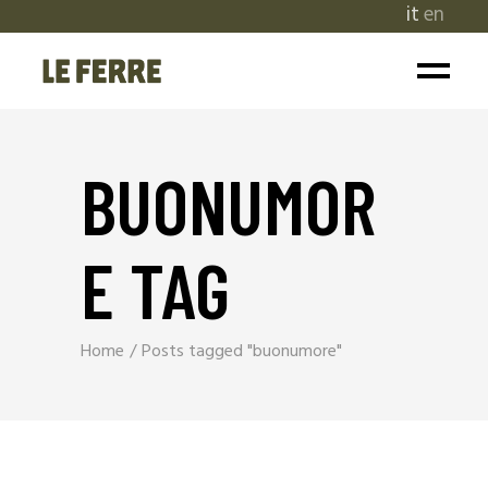
it
en
BUONUMOR
E TAG
Home
Posts tagged "buonumore"