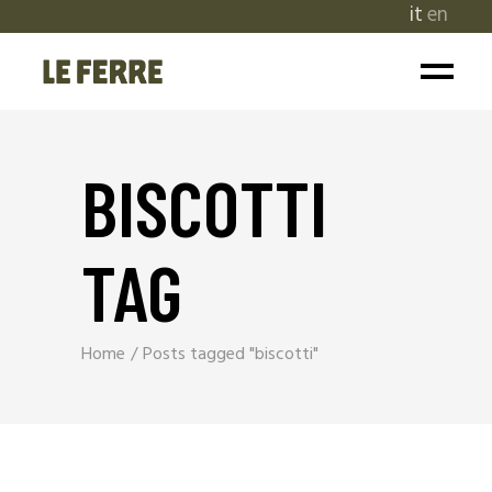
it
en
BISCOTTI
TAG
Home
Posts tagged "biscotti"