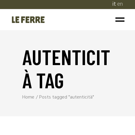
it
en
AUTENTICIT
À TAG
Home
Posts tagged "autenticità"