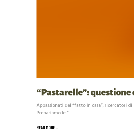
“Pastarelle”: questione 
Appassionati del “fatto in casa”; ricercatori di
Prepariamo le “
READ MORE _