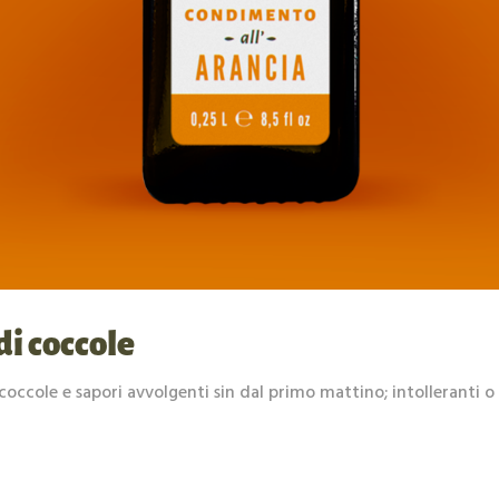
di coccole
 coccole e sapori avvolgenti sin dal primo mattino; intolleranti o