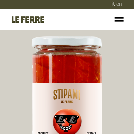
it
en