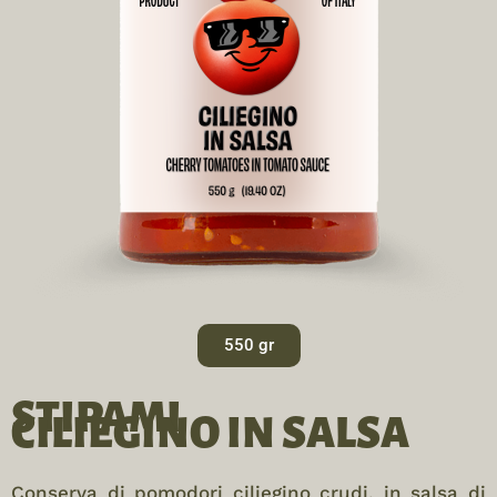
550 gr
STIPAMI
CILIEGINO IN SALSA
Conserva di pomodori ciliegino crudi, in salsa di