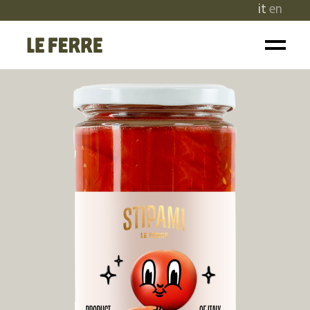
it
en