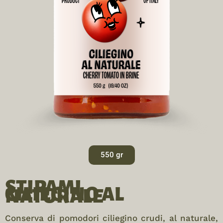
550 gr
STIPAMI
CILIEGINO AL
NATURALE
Conserva di pomodori ciliegino crudi, al naturale,