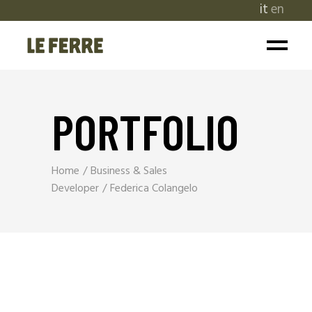
it
en
PORTFOLIO
Home
Business & Sales
Developer
Federica Colangelo