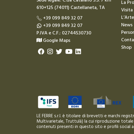
Sede legale: C.da Catalano S.S. 7 km
La Pr
610+125 (74011) Castellaneta, TA
Visita
L’Arte
+39 099 849 32 07
News
+39 099 849 32 07
Person
P.IVA e C.F.: 02744530730
Conta
Google Maps
Shop
LE FERRE s.r.l. è titolare di brevetti e marchi regi
Multivarietale, Truttulà) la cui riproduzione totale
contenuti presenti in questo sito e profili social 