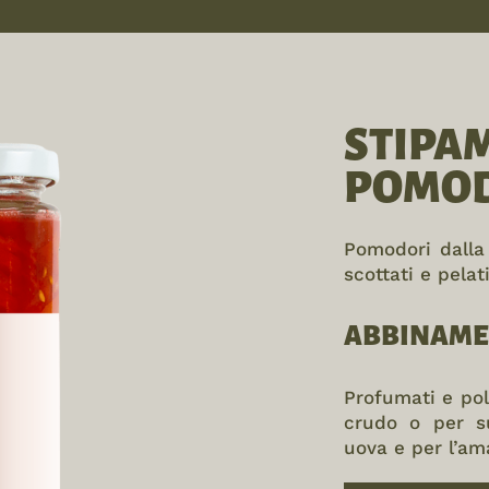
STIPA
POMOD
Pomodori dalla
scottati e pela
ABBINAME
Profumati e pol
crudo o per s
uova e per l’am