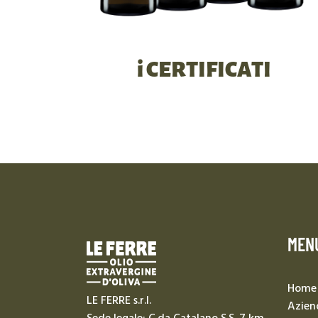
i CERTIFICATI
MEN
Home
LE FERRE s.r.l.
Azien