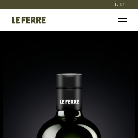
it
en