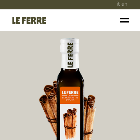
it
en